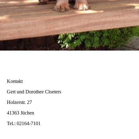
Nobility
Miranda
Eve est Belle
Lady-Lana
Kontakt
Gert und Dorothee Cloeters
Holzerstr. 27
Dream on me
41363 Jüchen
Tel.: 02164-7101
Nobility