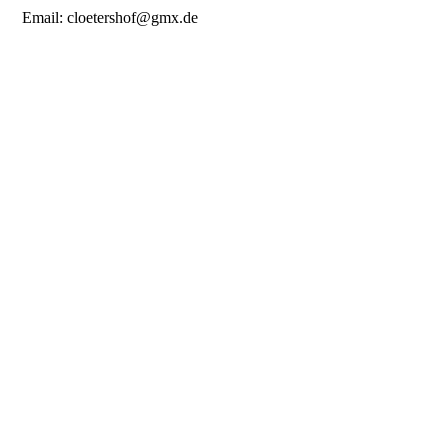
Email: cloetershof@gmx.de
Zeus
Caruso
I'm Thorin
Asmina
Hündinnen