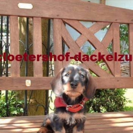
⌂
Hündinnen
Rüden
Welpen
Campell