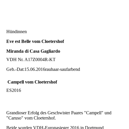
Zeus
Hündinnen
Caruso
Eve est Belle
vom Cloetershof
Miranda di Casa Gagliardo
VDH Nr. A17Z0004R-KT
I'm Thorin
Geb.-Dat:15.06.2016rauhaar-saufarbend
Campell vom Cloetershof
Asmina
ES2016
Hündinnen
Grandioser Erfolg des Geschwister Paares "Campell" und
"Caruso" vom Cloetershof.
Beide wurden VDH-Europasieger 2016 in Dortmund