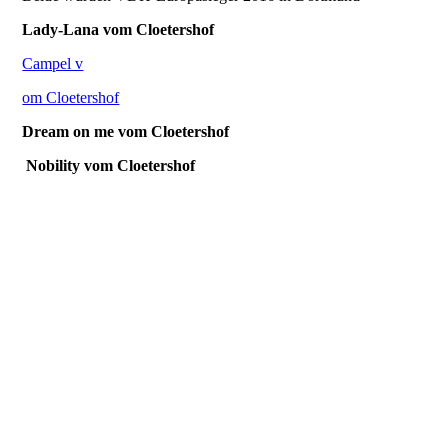
Campell
Lady-Lana vom Cloetershof
Campel v
The Time
om Cloetershof
Dream on me vom Cloetershof
Nobility vom Cloetershof
Zoe Rouge Noir
Daylight
Dream on me
Rüden