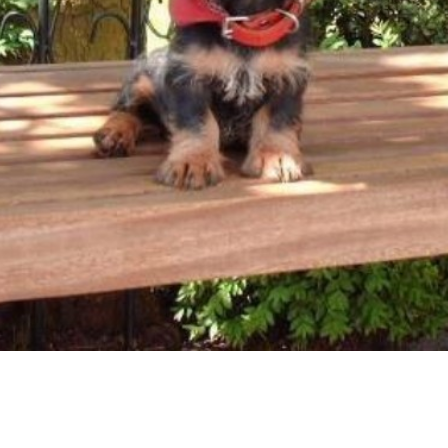
Nobility
Miranda
Eve est Belle
Lady-Lana
Dream on me
Nobility