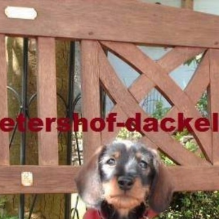
⌂
Hündinnen
Rüden
Welpen
Campell