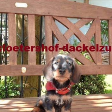
⌂
Hündinnen
Rüden
Welpen
Campell