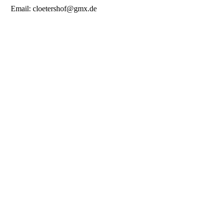
Email: cloetershof@gmx.de
Zeus
Caruso
I'm Thorin
Asmina
Hündinnen