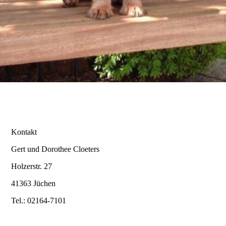
Nobility
Miranda
Eve est Belle
Lady-Lana
Kontakt
Gert und Dorothee Cloeters
Holzerstr. 27
Dream on me
41363 Jüchen
Tel.: 02164-7101
Nobility